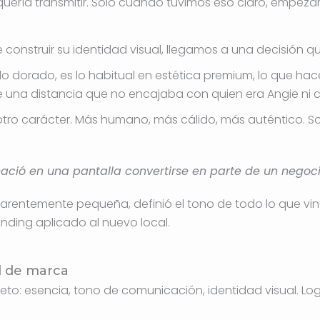
uería transmitir. Solo cuando tuvimos eso claro, empeza
 construir su identidad visual, llegamos a una decisión qu
do dorado, es lo habitual en estética premium, lo que hac
e una distancia que no encajaba con quien era Angie ni 
otro carácter. Más humano, más cálido, más auténtico. Sof
ació en una pantalla convertirse en parte de un negocio
arentemente pequeña, definió el tono de todo lo que vino 
anding aplicado al nuevo local.
d de marca
to: esencia, tono de comunicación, identidad visual. Log