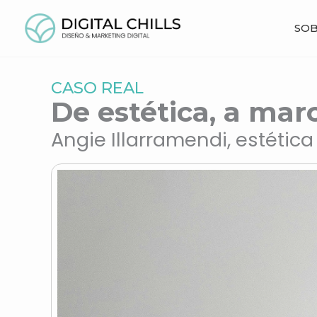
Ir
al
SOB
contenido
CASO REAL
De estética, a mar
Angie Illarramendi, estétic