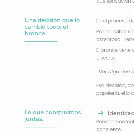
qué sensación q
Una decisión que lo
En el proceso de
cambió todo: el
Podría haber si
bronce.
ostentoso. Tien
El bronce tiene 
discreta.
Ver algo que n
Esa decisión, ap
papelería, el br
Lo que construimos
Identida
juntas.
Rediseño comple
coherente.